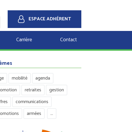
ESPACE ADHÉRENT
Carrière
Contact
èmes
ge
mobilité
agenda
romotion
retraites
gestion
fres
communications
romotions
armées
...