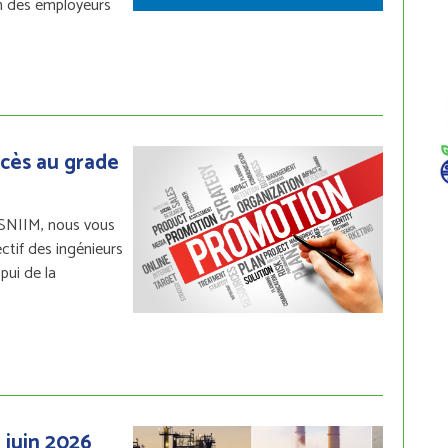
an des employeurs
ccès au grade
 SNIIM, nous vous
ctif des ingénieurs
pui de la
e juin 2026