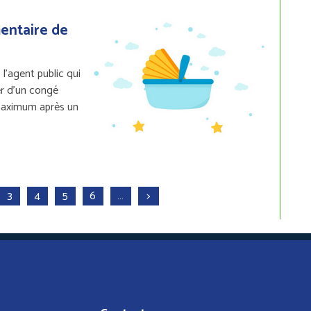
entaire de
 l’agent public qui
er d’un congé
maximum après un
3
4
5
6
…
>