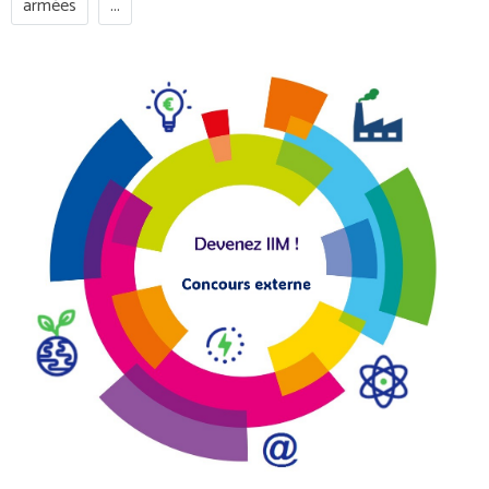
armées
...