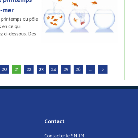
e-mer
e printemps du pôle
 en ce qui
ez ci-dessous. Des
20
21
22
23
24
25
26
…
>
Contact
Contacter le SNIIM