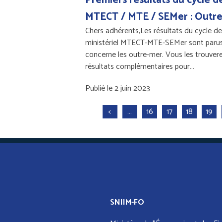
MTECT / MTE / SEMer : Outr
Chers adhérents,Les résultats du cycle d
ministériel MTECT-MTE-SEMer sont parus
concerne les outre-mer. Vous les trouver
résultats complémentaires pour…
Publié le 2 juin 2023
<
…
16
17
18
19
SNIIM-FO