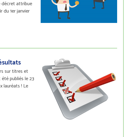
e décret attribue
r du 1er janvier
ésultats
 sur titres et
 été publiés le 23
ux lauréats ! Le