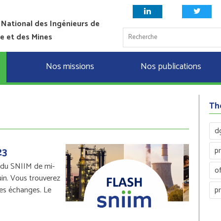
 National des Ingénieurs de
ie et des Mines
Nos missions
Nos publications
Th
d
23
p
 du SNIIM de mi-
of
uin. Vous trouverez
des échanges. Le
p