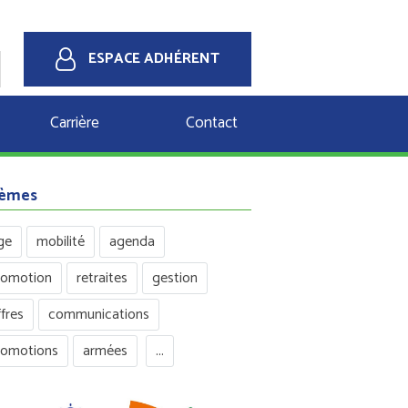
ESPACE ADHÉRENT
Carrière
Contact
èmes
ge
mobilité
agenda
romotion
retraites
gestion
fres
communications
romotions
armées
...