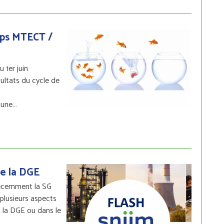
mps MTECT /
 1er juin
ultats du cycle de
’une…
de la DGE
récemment la SG
plusieurs aspects
à la DGE ou dans le